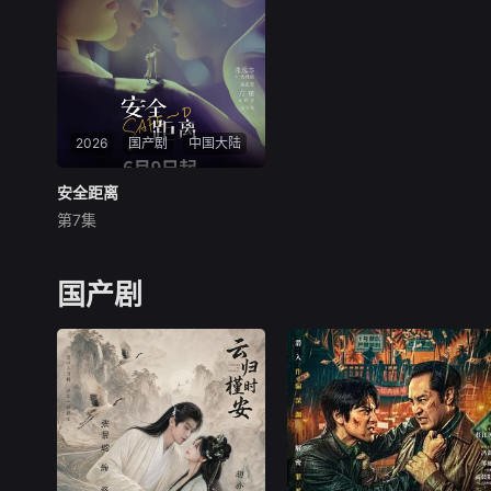
摄周期：12天 总监制：周
饰）产生联系。两人在谎言与
山、刘幕天
真诚中碰撞纠缠，
2026
国产剧
中国大陆
安全距离
安全距离
第7集
张逸杰
方瑾
王嘉浩
文物修复师姜寻意外卷入间谍
案件，成为国安干警沈殊途的
国产剧
调查对象， 在间谍迷局与国家
使命的博弈中，两人从相互怀
疑逐渐走向信任与心动，最终
在“守护山河，也守护你”的共
同信念下收获了爱情。