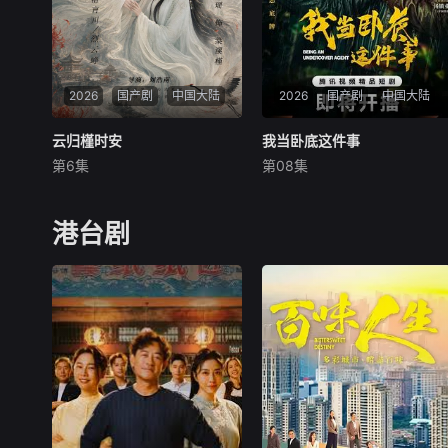
2026
国产剧
中国大陆
2026
国产剧
中国大陆
云归槿时安
云归槿时安
我当卧底这件事
我当卧底这件事
第6集
第08集
张景昀
胡亦瑶
冯雷
梓越
高梓添
讲述了黎安城大郡主棠溪槿与
程序员李文刻意接近顾婷，利
烈云峥之间曲折动人的情感，
用顾炎女儿奴的属性，请求老
港台剧
以及他们在复杂局势中坚守初
炮儿顾炎带自己用程序员身份
心、勇敢面对困难的爱情故
卧底电诈集团以求查出未婚妻
事。通过剧中主人公在成长的
离奇死亡的真相。两人联手查
道路上，经历复杂的人物关系
出诈骗团伙头目阎礼的犯罪证
和情感变化，无论命运如何捉
据并将他交给警方，让诈骗团
弄，真正的力量皆来
伙受到了应有的惩罚