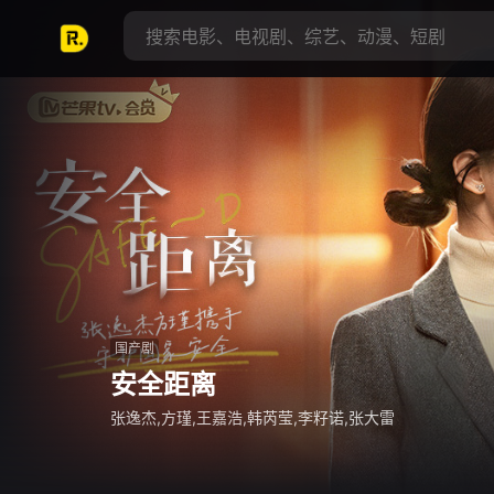
国产剧
国产剧
国产剧
国产剧
国产剧
国产剧
国产剧
炽夏
女画师
安全距离
你是迟来的欢喜
良陈美锦
陆贞传奇
耀眼2026
包上恩,周柯宇,赵英博,黄奕,柯淳,徐媛屹娜,付伟伦,李媛,
罗予彤,王佳璇,陈名豪,王星玮,刘以褐,李一沐,魏埻,刘佳
张逸杰,方瑾,王嘉浩,韩芮莹,李籽诺,张大雷
魏哲鸣,郑合惠子,李俊贤,李歌洋,陈昊蓝,刘小北,张远,张
任敏,此沙,董思成,黄羿,吴刚,王思懿,左叶,印小天,杨童舒,
赵丽颖,陈晓,乔任梁,刘雪华,杨蓉,唐艺昕,张可颐,吴映洁,
关晓彤,李昀锐,高露,鲍起静,毛俊杰,姚琛,姚景元,夏德俊,