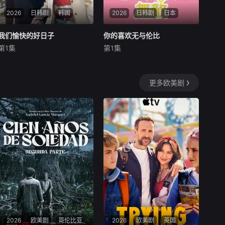
2026
日韩剧
韩国
2026
日韩剧
日本
我们愉快的好日子
我们愉快的好日子
你的喜欢无与伦比
你的喜欢无与伦比
第1集
第1集
严贤京
尹仲勋
申正允
松本若菜
佐野勇斗
小野花梨
暂无简介
前顶级经营顾问草壁杏奈（松
更多欧美剧
本若菜 饰）辞去高薪工作后，
以零工维生。某次兼职中，她
结识了性格偏执、与“可爱”毫
不搭边的角色设计师濑尾深月
（佐野勇斗 饰）。原本只是意
外介入，却因一次失败的帮助
被迫成为他的
2026
欧美剧
哥伦比亚
2026
欧美剧
英国