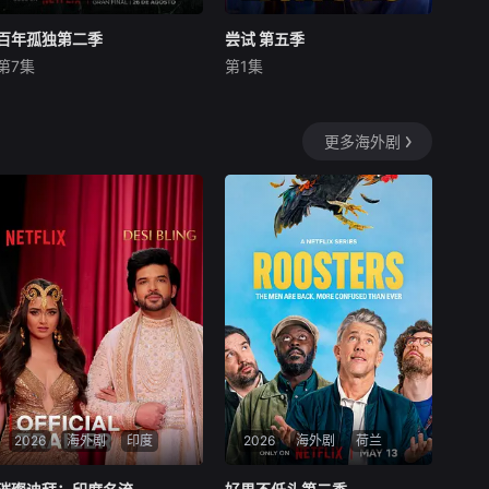
百年孤独第二季
百年孤独第二季
尝试 第五季
尝试 第五季
第7集
第1集
克劳迪奥·卡塔诺
玛莉达·索托
拉菲·斯波
埃丝特·史密斯
罗兰·索菲亚
第五季中，妮基（埃丝特·史密
马孔多迎来了艰难的时刻，乌
斯饰）和杰森（拉菲·斯波饰）
更多海外剧
苏拉·伊瓜兰的诅咒成真，和平
要应对普林塞斯（斯嘉丽·雷纳
越来越难维持……
饰）和泰勒（库珀·特纳饰）的
生母凯特（夏洛特·莱利饰）突
然出现在他们家门口所带来的
后果，以及她给他们平静的家
庭生活带
2026
海外剧
印度
2026
海外剧
荷兰