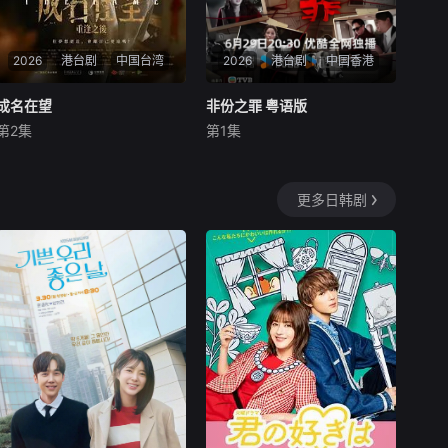
2026
港台剧
中国台湾
2026
港台剧
中国香港
成名在望
成名在望
非份之罪 粤语版
非份之罪 粤语版
第2集
第1集
李国毅
姚淳耀
蔡亘晏
吴启华
朱敏瀚
赖慰玲
故事讲述高中好友陈志伟
人类的欲望，可驱使我们超越
（李国毅 饰）、罗冠豪（姚淳
自我，然而，当欲望失控，过
更多日韩剧
耀 饰）、魏欣妤（蔡亘晏
份贪图金钱与权势、追求不属
饰），十多年后在一场重大绑
于自己的爱，非份之想被无限
架案中，以警察与被害人身份
放大，一不经意，便陷入道德
重逢。当年闪耀的青春回忆与
矛盾的深渊，犯下种种「非份
真挚友情不在，取而代之的是
之罪」……新界东重案组接连
陌生与谎言。随着
调查几宗案件，包括