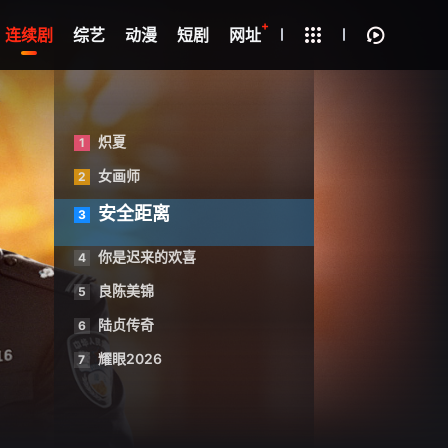
+
疑
连续剧
综艺
动漫
短剧
网址
炽夏
1
女画师
2
安全距离
3
你是迟来的欢喜
4
良陈美锦
5
陆贞传奇
6
耀眼2026
7
刘亭希,杨晓丹