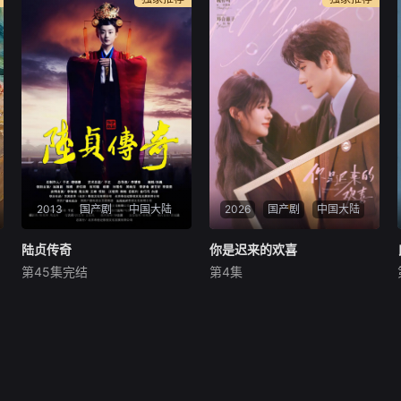
2013
国产剧
中国大陆
2026
国产剧
中国大陆
陆贞传奇
陆贞传奇
你是迟来的欢喜
你是迟来的欢喜
第45集完结
第4集
赵丽颖
陈晓
乔任梁
魏哲鸣
郑合惠子
李俊贤
南北朝时期，王朝变异，兵荒
28岁的阮喻以自己的情感经历
马乱，民不聊生。君不君，臣
为原型创作小说并发布在网
不臣，上演多少泯灭人性的乱
上。但没想到，她的小说情节
世惨剧。时北齐皇帝高欢暴
被网友指出有抄袭嫌疑。阮喻
卒，经过一番明争暗斗，忠厚
决定维权，几经波折确定合作
善良的常山王高演（乔任梁
的知识产权律师正好是她高中