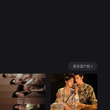
终亮着利爪，应对各种人与
事，与一般闺阁女子颇为
更多国产剧