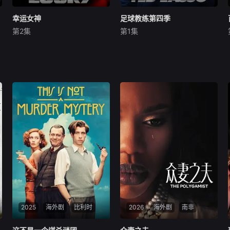
幸运女神
幸运女神
足球教练第四季
足球教练第四季
第2集
第1集
安雅·泰勒-乔伊
安妮特·贝宁
杰森·苏戴奇斯
汉娜·沃丁厄姆
蒂莫西·奥利芬特
Ted Lasso回到里士满，接受
改编自玛丽莎·斯塔普利的同名
了他迄今为止最大的挑战：执
畅销小说，讲述专业骗子“幸
教一支乙级联赛的女子足球
运儿”露西（安雅·泰勒-乔伊
队。在这一季里，Ted和球队
饰）在一次数百万美元的劫案
学着“先做了再说”，把握他们
发生意外后，被迫踏上逃亡之
从未设想过的机会。
路的故事。她不仅要躲避 FBI
的跨州追捕，还要应对由安妮
特·贝
2025
海外剧
比利时
2026
海外剧
南非