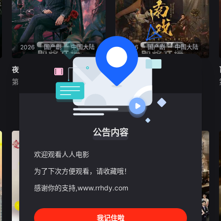
2026
国产剧
中国大陆
2026
国产剧
中国大陆
夜语记
夜语记
南戏
南戏
第6集
第06集
李汶翰
鹤男
李泊文
张景昀
赵奂然
吉舒亦
2025年7月网络剧备案 当代
军阀混战的民国奉城，玉佛头
都市 海南越酷文化传媒有限公
离奇失窃，戏班主横尸戏台，
司
将冷血少帅许又安与昆曲名伶
荣筱楠推向不死不休的对立绝
公告内容
境。而他们不知，对方正是自
己苦寻多年的患难“兄弟”。富
欢迎观看人人电影
商之女江春儿，本与许又安定
有婚约，却钟情于
为了下次方便观看，请收藏哦！
感谢你的支持,www.rrhdy.com
我记住啦