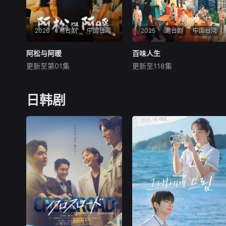
2026
港台剧
中国台湾
2025
港台剧
中国台湾
阿松与阿暖
阿松与阿暖
百味人生
百味人生
更新至第01集
更新至118集
柯叔元
韩瑜
张睿家
黄少祺
谢承均
王振复
星期一 更1 星期二 更1 星期三
星期二 更1 星期三 更1 星期四
更1 星期四 更1 星期五 更1主
更1 星期五 更1 星期六 更1本
日韩剧
线围绕柯叔元与韩瑜饰演
剧以家族情仇与时代情怀为主
的"离婚夫妻"阿松、阿芬展
轴，剧情叙述一场突如其来的
开，两人虽已分开却因生活琐
意外，让「五秀园」的传奇厨
事被迫继续同居。
神总舖师万里师(刘汉强 饰)蒙
冤身亡，爱女(王乐妍