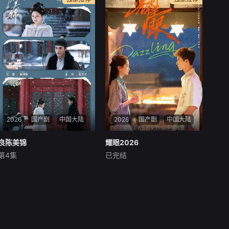
2026
国产剧
中国大陆
2026
国产剧
中国大陆
良陈美锦
良陈美锦
耀眼2026
耀眼2026
第4集
已完结
任敏
此沙
董思成
关晓彤
李昀锐
高露
根据沉香灰烬的同名小说改
每天 更2讲述了落难千金晴也
编。顾家大姑娘顾锦朝自出生
和小镇“野草男”邢武互相救
起便被寄养在外祖家。亲生父
赎、破镜重圆的故事。
母的忽视、外祖母的宠爱，让
顾锦朝开启了自己肆无忌惮的
人生。回到顾家后，顾锦朝始