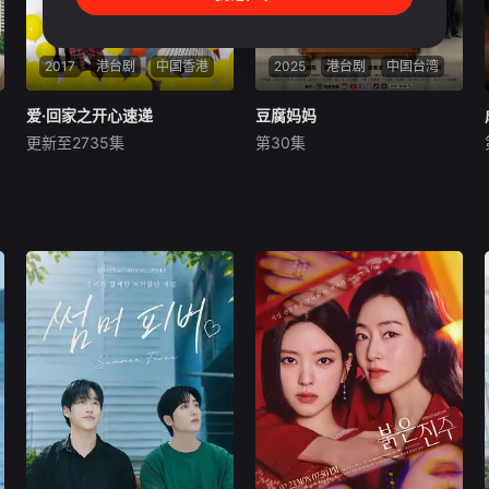
2017
港台剧
中国香港
2025
港台剧
中国台湾
爱·回家之开心速递
爱·回家之开心速递
豆腐妈妈
豆腐妈妈
更新至2735集
第30集
刘丹
单立文
汤盈盈
谢琼煖
洪都拉斯
陈仙梅
星期一 20点30更1集 星期二
故事围绕着“万家”的豆腐老
20点30更1集 星期三 20点30
店，因“一个家庭3个姓氏”以
更1集 星期四 20点30更1集 星
及“豆腐秘方只传姓万的男丁”
期五 20点30更1集 星期日 20
的家训，埋下冲突与矛盾的伏
点30更1集處境劇的御用監製
笔。讲述一个家庭守护传统豆
羅鎮岳已經準備開拍新一套處
腐老店并克服挑战的温馨故
境劇
事。