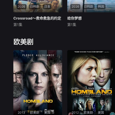
2026
日韩剧
日本
2026
日韩剧
韩国
Crossroad～救命救急的约定
Crossroad～救命救急的约定
给你梦想
给你梦想
第1集
第1集
今田美樱
矶村勇斗
黄寅烨
李惠利
宽一郎
该剧是一部浪漫喜剧，讲述了
围绕年轻急救医生、急救队员
连一个梦想都无所畏惧的十几
欧美剧
和警察的成长与正义展开。今
岁，被现实挡住而受挫的二十
田美樱在剧中饰演在急救科工
几岁，像变成那样的大人的三
作的年轻医生春木遥，她怀揣
十几岁的记者李载与一个生活
着绝不放弃任何生命的信念，
在父母设计的世界的十几岁，
尽管医术尚不成熟、屡屡面对
破壳而出奔向世界的二十几
无力感，但依然拼尽全力与同
岁，终于实现梦想的三
伴们在挫折中成长。
2013
欧美剧
美国
2012
欧美剧
美国