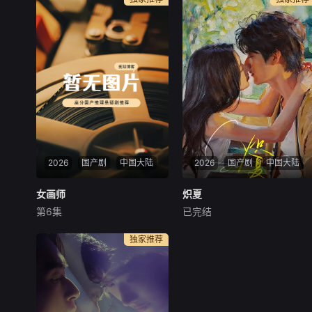
2026
国产剧
中国大陆
2026
国产剧
中国大陆
女画师
女画师
炽夏
炽夏
第6集
已完结
罗予彤
王佳璇
陈名豪
包上恩
周柯宇
赵英博
类型：古装爱情、职场创业
每天 更2该剧改编自甜醋鱼的
独家推荐
播出平台：湖南卫视、芒果
小说《坠落》。看似外表乖巧
TV 出品方：芒果TV、大
实则敢爱敢恨的学霸周挽（包
芒剧场 时长：10分钟X18
上恩饰），在高三那年夏天意
集 开机时间：10月中下
外与叛逆不羁、抵抗家族束缚
旬 拍摄地点：横店 拍
的陆氏太子爷陆西骁（周柯宇