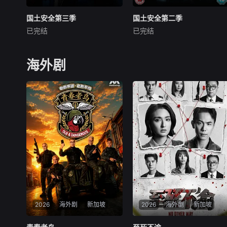
国土安全第三季
国土安全第三季
国土安全第二季
国土安全第二季
已完结
已完结
克莱尔·丹尼斯
曼迪·帕廷金
克莱尔·丹尼斯
戴米恩·路易斯
戴米恩·路易斯
曼迪·帕廷金
于2013年9月29日播出的《国
《国土安全》根据一部以色列
海外剧
土》第三季将紧承上季末的悲
剧集改编，是一部带有心理惊
惨结尾，由Carrie (Claire Dan
悚味道的悬疑剧，由《24小
es饰演) 和 Saul (Mandy Pati
时》制作人Howard Gordon和
nkin饰演) 收拾CIA残局及处理
Alex Gansa联手打造。
善后工作展开
2026
海外剧
新加坡
2026
海外剧
新加坡