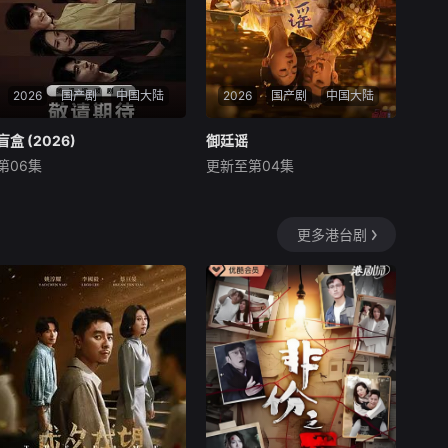
2026
国产剧
中国大陆
2026
国产剧
中国大陆
盲盒 (2026)
盲盒 (2026)
御廷谣
御廷谣
第06集
更新至第04集
于雯
王艺哲
王泓鑫
吴谨言
陈哲远
梁永棋
五个相互独立，又彼此呼应的
每天 更2改编自行烟烟的同名
故事——用一场精心策划的
小说。孟廷辉，大平王朝有史
更多港台剧
“夏令营”完成复仇的受害者；
以来个以女子进士科三元及第
临终前与遗憾和解的“无用之
入翰林院的奇女子。十年前的
人”；共享同一具躯体的人格
她被他从死人堆里救出来，蓬
“刮刮乐”；病床前不离不弃的
头垢面口齿不清。十年后的她
“紧急联络人”；产后抑郁中自
才学满腹、冠盖众人，于女子
我摧毁的“影后
进士科上大方异彩