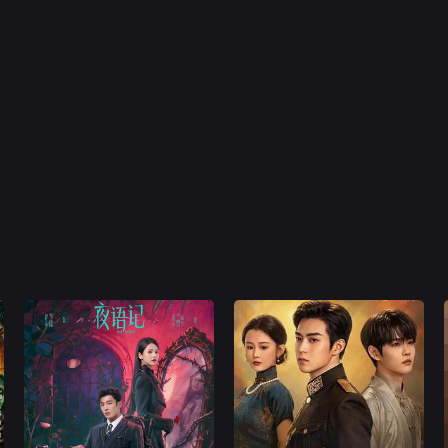
饰）终于在母亲娄皇后（刘雪
的暗恋对象、也是自己小说男
华 饰）的经营下践祚
主的原型许淮颂。两