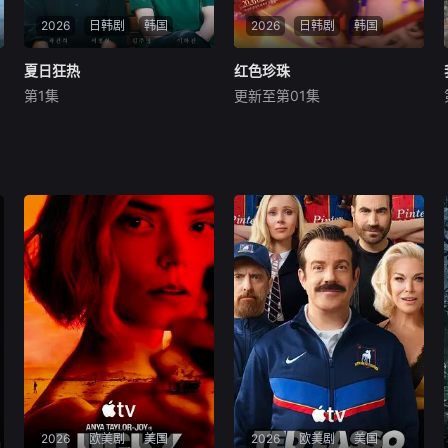
2026
日韩剧
韩国
2026
日韩剧
韩国
夏日狂热
夏日狂热
红色珍珠
红色珍珠
第1集
更新至第01集
未知
朴真熙
李甫姫
李元宗
暂无简介
【SPOTV新闻=姜孝真记者】
演员朴真熙将正式展开回归活
动。7日，据SPOTV新闻采
访，朴真熙将出演KBS新日日
剧《红珍珠》的主人公。朴真
熙自1996年电视剧《Start》
之后，在《为您创造幸福》、
《
2026
欧美剧
美国
2026
欧美剧
美国