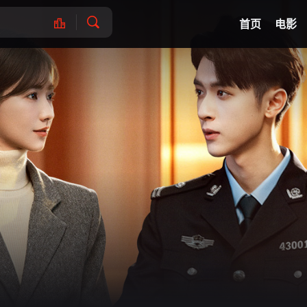
网球
脑洞悬
首页
电影
王策,方芳,苑冉,黄婷婷,杨淇源
烨,汪芦云,栾竣淏,吴锦霓,刘旺豪
沐兮,胡艺严,范湉湉,姬晨牧
李菲儿,张耀,黄日莹,杨昆,杨青,丁嘉丽,李媛,黄龄,钱波,郑家彬
王琳,习雪,姜薏柔,金巧巧,韩栋
刘天佐,晏紫东,曾可妮,小么哥,边天扬,王佳璇,王翰闻,高秋梓,姜来,肖沅希,